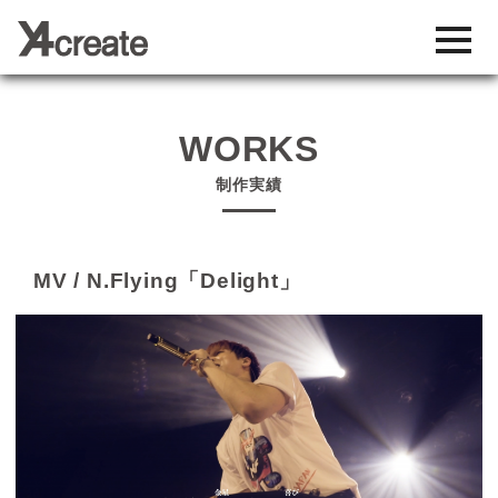
toggl
navig
WORKS
制作実績
MV / N.Flying「Delight」